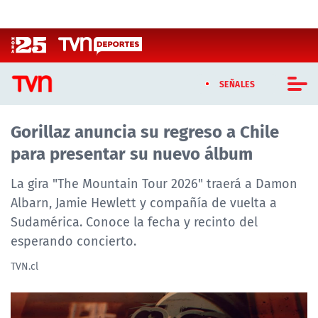
Click acá para ir directamente al contenido
SEÑALES
Gorillaz anuncia su regreso a Chile
CASTING MASTERCHEF CHILE
para presentar su nuevo álbum
CASTING TVN VERTICAL
La gira "The Mountain Tour 2026" traerá a Damon
TVN VERTICAL
Albarn, Jamie Hewlett y compañía de vuelta a
Sudamérica. Conoce la fecha y recinto del
TVN PLAY
esperando concierto.
PROGRAMAS
TVN.cl
TELESERIES