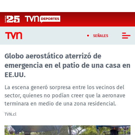
Click acá para ir directamente al contenido
SEÑALES
Globo aerostático aterrizó de
CASTING MASTERCHEF CHILE
emergencia en el patio de una casa en
CASTING TVN VERTICAL
EE.UU.
TVN VERTICAL
La escena generó sorpresa entre los vecinos del
sector, quienes no podían creer que la aeronave
TVN PLAY
terminara en medio de una zona residencial.
PROGRAMAS
TVN.cl
TELESERIES