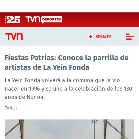
Click acá para ir directamente al contenido
SEÑALES
Fiestas Patrias: Conoce la parrilla de
CASTING MASTERCHEF CHILE
artistas de La Yein Fonda
CASTING TVN VERTICAL
La Yein Fonda volverá a la comuna que la vio
TVN VERTICAL
nacer en 1996 y se une a la celebración de los 130
años de Ñuñoa.
TVN PLAY
TVN.cl
PROGRAMAS
TELESERIES