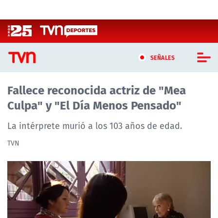
Click acá para ir directamente al contenido
SEÑALES
Fallece reconocida actriz de "Mea
CASTING MASTERCHEF CHILE
Culpa" y "El Día Menos Pensado"
CASTING TVN VERTICAL
La intérprete murió a los 103 años de edad.
TVN VERTICAL
TVN
TVN PLAY
PROGRAMAS
TELESERIES