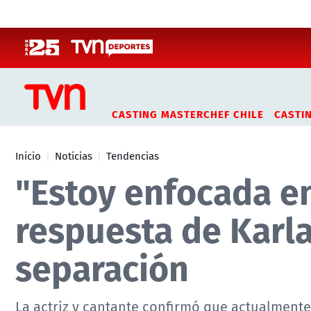
Click acá para ir directamente al contenido
CASTING MASTERCHEF CHILE
CASTI
Inicio
Noticias
Tendencias
"Estoy enfocada en
respuesta de Karl
separación
La actriz y cantante confirmó que actualmente