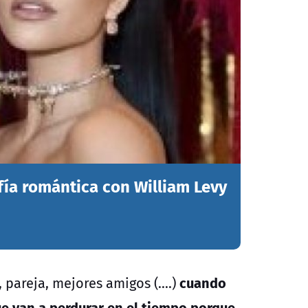
fía romántica con William Levy
cuando
areja, mejores amigos (....)
ue van a perdurar en el tiempo porque