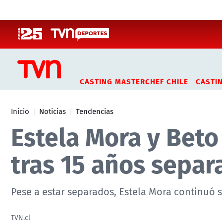
Click acá para ir directamente al contenido
CASTING MASTERCHEF CHILE
CASTI
Inicio
Noticias
Tendencias
Estela Mora y Beto
tras 15 años separ
Pese a estar separados, Estela Mora continuó 
TVN.cl