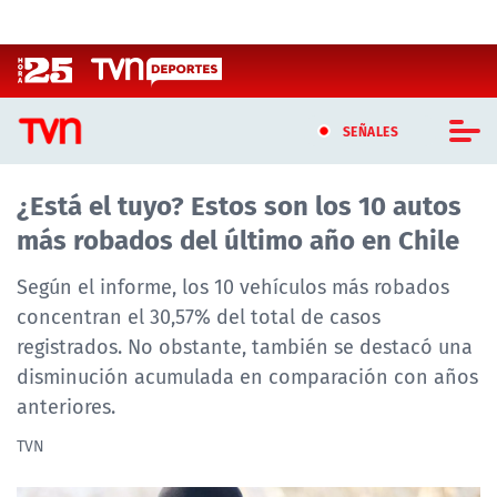
Click acá para ir directamente al contenido
SEÑALES
¿Está el tuyo? Estos son los 10 autos
CASTING MASTERCHEF CHILE
más robados del último año en Chile
CASTING TVN VERTICAL
Según el informe, los 10 vehículos más robados
TVN VERTICAL
concentran el 30,57% del total de casos
registrados. No obstante, también se destacó una
TVN PLAY
disminución acumulada en comparación con años
anteriores.
PROGRAMAS
TVN
TELESERIES