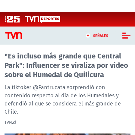
Click acá para ir directamente al contenido
SEÑALES
"Es incluso más grande que Central
CASTING MASTERCHEF CHILE
Park": Influencer se viraliza por video
CASTING TVN VERTICAL
sobre el Humedal de Quilicura
TVN VERTICAL
La tiktoker @Pantrucata sorprendió con
contenido respecto al día de los Humedales y
TVN PLAY
defendió al que se considera el más grande de
Chile.
PROGRAMAS
TVN.cl
TELESERIES