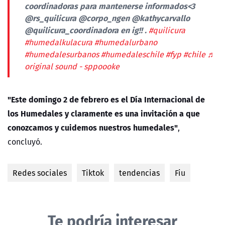
coordinadoras para mantenerse informados<3
@rs_quilicura @corpo_ngen @kathycarvallo
@quilicura_coordinadora en ig!! .
#quilicura
#humedalkulacura
#humedalurbano
#humedalesurbanos
#humedaleschile
#fyp
#chile
♬
original sound - sppoooke
"Este domingo 2 de febrero es el Día Internacional de
los Humedales y claramente es una invitación a que
conozcamos y cuidemos nuestros humedales"
,
concluyó.
Redes sociales
Tiktok
tendencias
Fiu
Te podría interesar