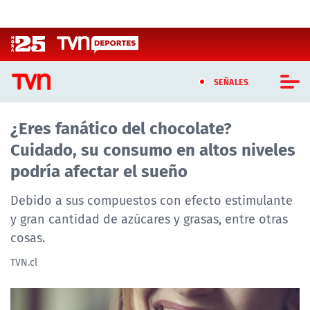
Click acá para ir directamente al contenido
SEÑALES
¿Eres fanático del chocolate?
CASTING MASTERCHEF CHILE
Cuidado, su consumo en altos niveles
CASTING TVN VERTICAL
podría afectar el sueño
TVN VERTICAL
Debido a sus compuestos con efecto estimulante
y gran cantidad de azúcares y grasas, entre otras
TVN PLAY
cosas.
PROGRAMAS
TVN.cl
TELESERIES