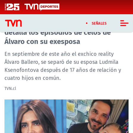
Click acá para ir directamente al contenido
"Era una psicopatía": Carla Ballero
SEÑALES
detalla los episodios de celos de
Álvaro con su exesposa
CASTING MASTERCHEF CHILE
En septiembre de este año el exchico reality
CASTING TVN VERTICAL
Álvaro Ballero, se separó de su esposa Ludmila
Ksenofontova después de 17 años de relación y
TVN VERTICAL
cuatro hijos en común.
TVN PLAY
TVN.cl
PROGRAMAS
TELESERIES
NTV