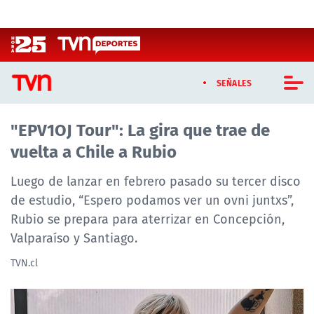
Click acá para ir directamente al contenido
SEÑALES
"EPV1OJ Tour": La gira que trae de
CASTING MASTERCHEF CHILE
vuelta a Chile a Rubio
CASTING TVN VERTICAL
Luego de lanzar en febrero pasado su tercer disco
TVN VERTICAL
de estudio, “Espero podamos ver un ovni juntxs”,
Rubio se prepara para aterrizar en Concepción,
TVN PLAY
Valparaíso y Santiago.
PROGRAMAS
TVN.cl
TELESERIES