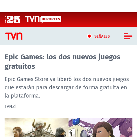
Click acá para ir directamente al contenido
SEÑALES
Epic Games: los dos nuevos juegos
CASTING MASTERCHEF CHILE
gratuitos
CASTING TVN VERTICAL
Epic Games Store ya liberó los dos nuevos juegos
TVN VERTICAL
que estarán para descargar de forma gratuita en
la plataforma.
TVN PLAY
TVN.cl
PROGRAMAS
TELESERIES