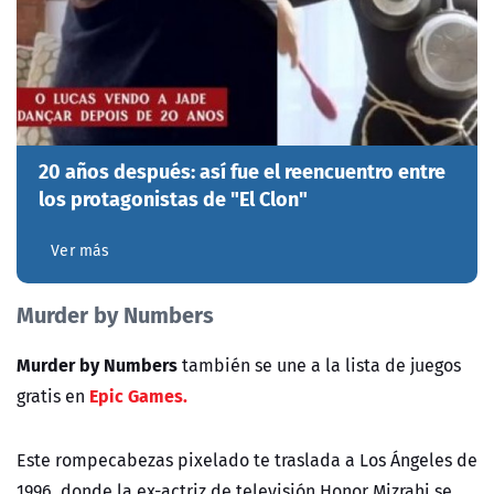
20 años después: así fue el reencuentro entre
los protagonistas de "El Clon"
Ver más
Murder by Numbers
Murder by Numbers
también se une a la lista de juegos
Epic Games.
gratis en
Este rompecabezas pixelado te traslada a Los Ángeles de
1996, donde la ex-actriz de televisión Honor Mizrahi se