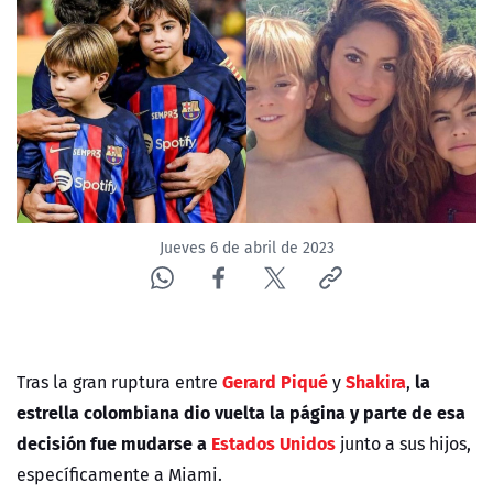
NTV
ACTUALIDAD Y TENDENCIAS
CORPORATIVO Y TRANSPARENCIA
CANAL DE DENUNCIAS
Jueves 6 de abril de 2023
ÁREA DE PROYECTOS
Gerard Piqué
Shakira
la
Tras la gran ruptura entre
y
,
estrella colombiana dio vuelta la página y parte de esa
decisión fue mudarse a
Estados Unidos
junto a sus hijos,
específicamente a Miami.