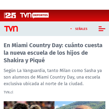
Click acá para ir directamente al contenido
SEÑALES
En Miami Country Day: cuánto cuesta
CASTING MASTERCHEF CHILE
la nueva escuela de los hijos de
CASTING TVN VERTICAL
Shakira y Piqué
TVN VERTICAL
Según La Vanguardia, tanto Milan como Sasha ya
son alumnos de Miami Country Day, una escuela
TVN PLAY
exclusiva ubicada al norte de la ciudad.
PROGRAMAS
TVN.cl
TELESERIES