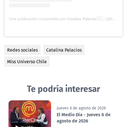
Una publicación compartida por 𝑪𝒂𝒕𝒂𝒍𝒊𝒏𝒂 𝑷𝒂𝒍𝒂𝒄𝒊𝒐𝒔🇨🇱 (@katap_oficial)
Redes sociales
Catalina Palacios
Miss Universo Chile
Te podría interesar
Jueves 6 de agosto de 2026
El Medio Día - Jueves 6 de
agosto de 2026