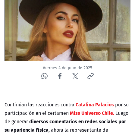
NTV
ACTUALIDAD Y TENDENCIAS
CORPORATIVO Y TRANSPARENCIA
CANAL DE DENUNCIAS
Viernes 4 de julio de 2025
ÁREA DE PROYECTOS
Catalina Palacios
Continúan las reacciones contra
por su
Miss Universo Chile.
participación en el certamen
Luego
diversos comentarios en redes sociales por
de generar
su apariencia física,
ahora la representante de