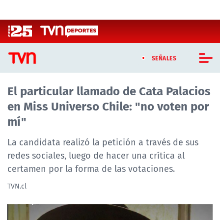
Click acá para ir directamente al contenido
SEÑALES
El particular llamado de Cata Palacios
CASTING MASTERCHEF CHILE
en Miss Universo Chile: "no voten por
CASTING TVN VERTICAL
mí"
TVN VERTICAL
La candidata realizó la petición a través de sus
redes sociales, luego de hacer una crítica al
TVN PLAY
certamen por la forma de las votaciones.
PROGRAMAS
TVN.cl
TELESERIES