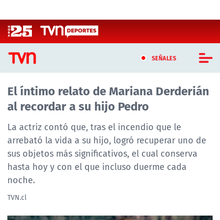
Click acá para ir directamente al contenido
SEÑALES
El íntimo relato de Mariana Derderián
CASTING MASTERCHEF CHILE
al recordar a su hijo Pedro
CASTING TVN VERTICAL
La actriz contó que, tras el incendio que le
TVN VERTICAL
arrebató la vida a su hijo, logró recuperar uno de
sus objetos más significativos, el cual conserva
TVN PLAY
hasta hoy y con el que incluso duerme cada
noche.
PROGRAMAS
TVN.cl
TELESERIES