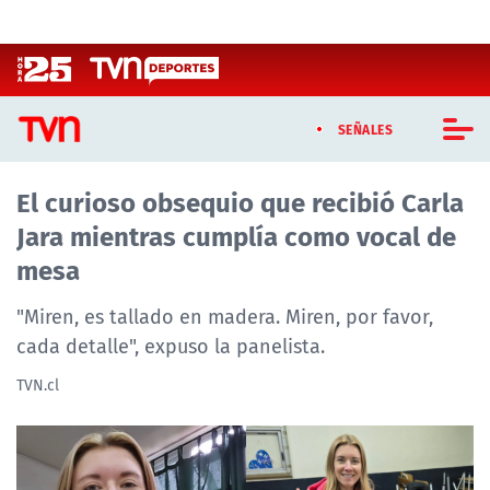
Click acá para ir directamente al contenido
SEÑALES
El curioso obsequio que recibió Carla
CASTING MASTERCHEF CHILE
Jara mientras cumplía como vocal de
CASTING TVN VERTICAL
mesa
TVN VERTICAL
"Miren, es tallado en madera. Miren, por favor,
cada detalle", expuso la panelista.
TVN PLAY
TVN.cl
PROGRAMAS
TELESERIES