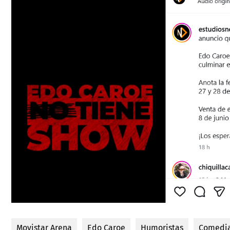
Movistar Arena
Edo Caroe
Humoristas
Comedi