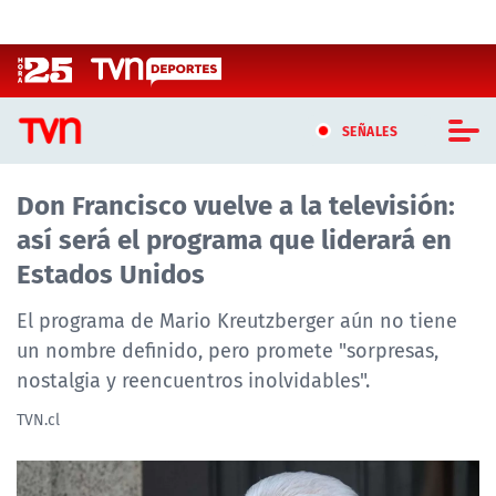
Click acá para ir directamente al contenido
SEÑALES
Don Francisco vuelve a la televisión:
CASTING MASTERCHEF CHILE
así será el programa que liderará en
CASTING TVN VERTICAL
Estados Unidos
TVN VERTICAL
El programa de Mario Kreutzberger aún no tiene
un nombre definido, pero promete "sorpresas,
TVN PLAY
nostalgia y reencuentros inolvidables".
PROGRAMAS
TVN.cl
TELESERIES