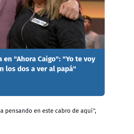
 en "Ahora Caigo": "Yo te voy
n los dos a ver al papá"
aba pensando en este cabro de aquí",