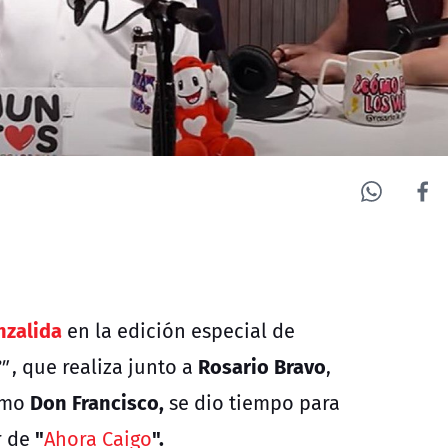
nzalida
en la edición especial de
Rosario Bravo
"
, que realiza junto a
,
Don Francisco,
omo
se dio tiempo para
"
".
r de
Ahora Caigo