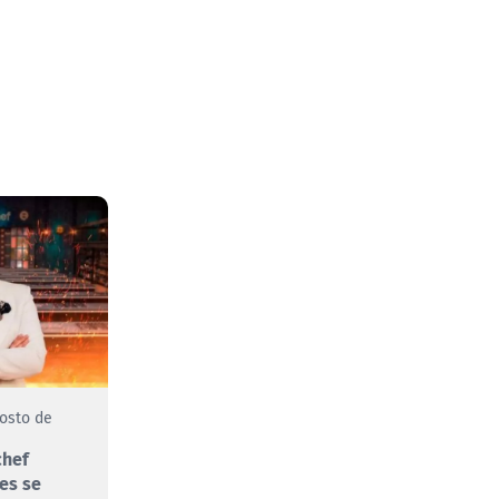
gosto de
chef
es se