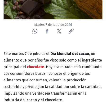
ACTUALIDAD Y TENDENCIAS
CORPORATIVO Y TRANSPARENCIA
Martes 7 de julio de 2026
CANAL DE DENUNCIAS
ÁREA DE PROYECTOS
Día Mundial del cacao
Este martes 7 de julio es el
, un
alimento que por años fue visto solo como el ingrediente
chocolate
principal del
.
Hoy esa mirada está cambiando.
Los consumidores buscan conocer el origen de los
alimentos que consumen, valoran la producción
sostenible y privilegian la calidad por sobre la cantidad,
impulsando una verdadera transformación en la
industria del cacao y el chocolate.