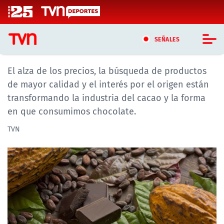
Click acá para ir directamente al contenido
Día Mundial del Cacao: Las tendencias
que están cambiando la industria del
SEÑALES
chocolate
El alza de los precios, la búsqueda de productos
CASTING MASTERCHEF CHILE
de mayor calidad y el interés por el origen están
CASTING TVN VERTICAL
transformando la industria del cacao y la forma
en que consumimos chocolate.
TVN VERTICAL
TVN
TVN PLAY
PROGRAMAS
TELESERIES
NTV