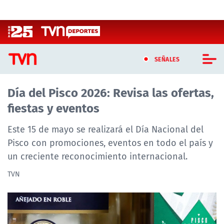
Click acá para ir directamente al contenido
SEÑALES
Día del Pisco 2026: Revisa las ofertas,
CASTING MASTERCHEF CHILE
fiestas y eventos
CASTING TVN VERTICAL
Este 15 de mayo se realizará el Día Nacional del
TVN VERTICAL
Pisco con promociones, eventos en todo el país y
un creciente reconocimiento internacional.
TVN PLAY
TVN
PROGRAMAS
TELESERIES