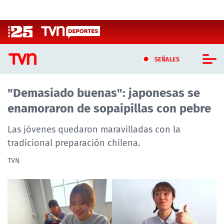
Click acá para ir directamente al contenido
SEÑALES
"Demasiado buenas": japonesas se
CASTING MASTERCHEF CHILE
enamoraron de sopaipillas con pebre
CASTING TVN VERTICAL
Las jóvenes quedaron maravilladas con la
TVN VERTICAL
tradicional preparación chilena.
TVN
TVN PLAY
PROGRAMAS
TELESERIES