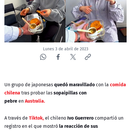
NTV
ACTUALIDAD Y TENDENCIAS
CORPORATIVO Y TRANSPARENCIA
Lunes 3 de abril de 2023
CANAL DE DENUNCIAS
ÁREA DE PROYECTOS
quedó maravillado
comida
Un grupo de japonesas
con la
chilena
sopaipillas con
tras probar las
pebre
Australia.
en
Tiktok,
Ivo Guerrero
A través de
el chileno
compartió un
la reacción de sus
registro en el que mostró