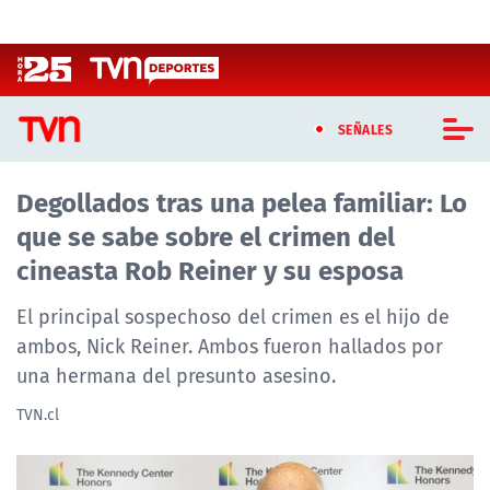
Click acá para ir directamente al contenido
SEÑALES
Degollados tras una pelea familiar: Lo
CASTING MASTERCHEF CHILE
que se sabe sobre el crimen del
CASTING TVN VERTICAL
cineasta Rob Reiner y su esposa
TVN VERTICAL
El principal sospechoso del crimen es el hijo de
ambos, Nick Reiner. Ambos fueron hallados por
TVN PLAY
una hermana del presunto asesino.
PROGRAMAS
TVN.cl
TELESERIES