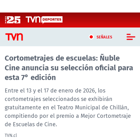
Click acá para ir directamente al contenido
SEÑALES
Cortometrajes de escuelas: Ñuble
CASTING MASTERCHEF CHILE
Cine anuncia su selección oficial para
CASTING TVN VERTICAL
esta 7° edición
TVN VERTICAL
Entre el 13 y el 17 de enero de 2026, los
cortometrajes seleccionados se exhibirán
TVN PLAY
gratuitamente en el Teatro Municipal de Chillán,
compitiendo por el premio a Mejor Cortometraje
PROGRAMAS
de Escuelas de Cine.
TELESERIES
TVN.cl