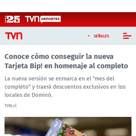
Click acá para ir directamente al contenido
SEÑALES
Conoce cómo conseguir la nueva
CASTING MASTERCHEF CHILE
Tarjeta Bip! en homenaje al completo
CASTING TVN VERTICAL
La nueva versión se enmarca en el "mes del
TVN VERTICAL
completo" y traerá descuentos exclusivos en los
locales de Dominó.
TVN PLAY
TVN.cl
PROGRAMAS
TELESERIES