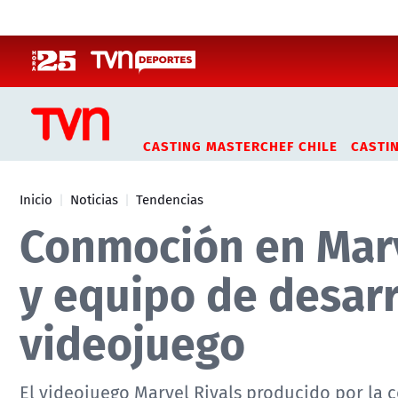
Click acá para ir directamente al contenido
CASTING MASTERCHEF CHILE
CASTI
Inicio
Noticias
Tendencias
Conmoción en Marv
y equipo de desarr
videojuego
El videojuego Marvel Rivals producido por la