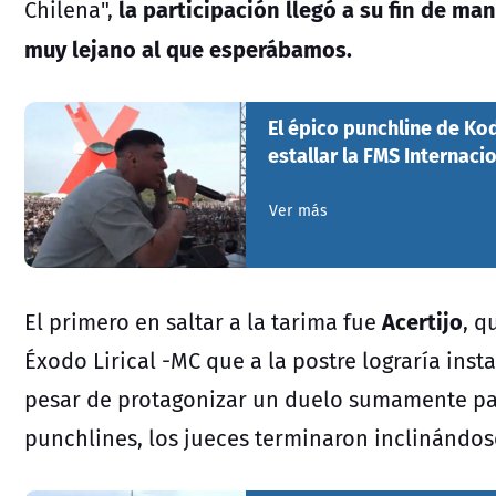
la participación llegó a su fin de m
Chilena",
muy lejano al que esperábamos.
El épico punchline de Ko
estallar la FMS Internaci
Ver más
Acertijo
El primero en saltar a la tarima fue
, q
Éxodo Lirical -MC que a la postre lograría insta
pesar de protagonizar un duelo sumamente par
punchlines, los jueces terminaron inclinándos