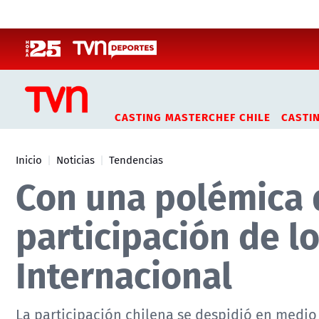
Click acá para ir directamente al contenido
CASTING MASTERCHEF CHILE
CASTI
Inicio
Noticias
Tendencias
Con una polémica d
participación de l
Internacional
La participación chilena se despidió en medio