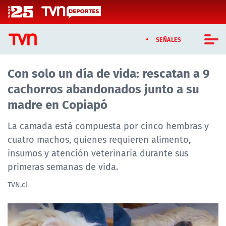
Click acá para ir directamente al contenido
SEÑALES
Con solo un día de vida: rescatan a 9
CASTING MASTERCHEF CHILE
cachorros abandonados junto a su
CASTING TVN VERTICAL
madre en Copiapó
TVN VERTICAL
La camada está compuesta por cinco hembras y
cuatro machos, quienes requieren alimento,
TVN PLAY
insumos y atención veterinaria durante sus
primeras semanas de vida.
PROGRAMAS
TVN.cl
TELESERIES
NTV