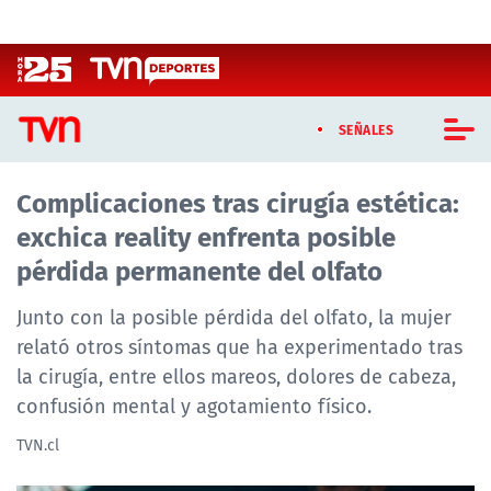
Click acá para ir directamente al contenido
SEÑALES
Complicaciones tras cirugía estética:
CASTING MASTERCHEF CHILE
exchica reality enfrenta posible
CASTING TVN VERTICAL
pérdida permanente del olfato
TVN VERTICAL
Junto con la posible pérdida del olfato, la mujer
relató otros síntomas que ha experimentado tras
TVN PLAY
la cirugía, entre ellos mareos, dolores de cabeza,
confusión mental y agotamiento físico.
PROGRAMAS
TVN.cl
TELESERIES