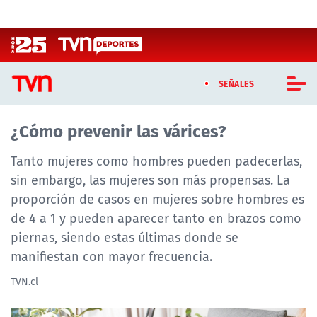
Click acá para ir directamente al contenido
SEÑALES
¿Cómo prevenir las várices?
CASTING MASTERCHEF CHILE
Tanto mujeres como hombres pueden padecerlas,
CASTING TVN VERTICAL
sin embargo, las mujeres son más propensas. La
TVN VERTICAL
proporción de casos en mujeres sobre hombres es
de 4 a 1 y pueden aparecer tanto en brazos como
TVN PLAY
piernas, siendo estas últimas donde se
manifiestan con mayor frecuencia.
PROGRAMAS
TVN.cl
TELESERIES