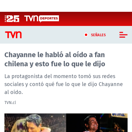
Click acá para ir directamente al contenido
SEÑALES
Chayanne le habló al oído a fan
CASTING MASTERCHEF CHILE
chilena y esto fue lo que le dijo
CASTING TVN VERTICAL
La protagonista del momento tomó sus redes
TVN VERTICAL
sociales y contó qué fue lo que le dijo Chayanne
al oído.
TVN PLAY
TVN.cl
PROGRAMAS
TELESERIES