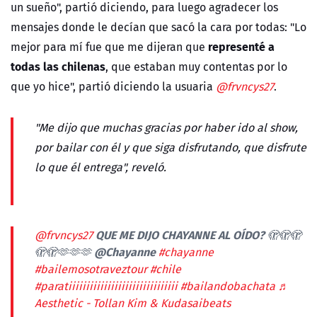
un sueño", partió diciendo, para luego agradecer los
mensajes donde le decían que sacó la cara por todas: "Lo
representé a
mejor para mí fue que me dijeran que
todas las chilenas
, que estaban muy contentas por lo
que yo hice", partió diciendo la usuaria
@frvncys27
.
"Me dijo que muchas gracias por haber ido al show,
por bailar con él y que siga disfrutando, que disfrute
lo que él entrega", reveló.
QUE ME DIJO CHAYANNE AL OÍDO? 🫣🫣🫣
@frvncys27
🫣🫣🫶🫶🫶 @Chayanne
#chayanne
#bailemosotraveztour
#chile
#paratiiiiiiiiiiiiiiiiiiiiiiiiiiiiiii
#bailandobachata
♬
Aesthetic - Tollan Kim & Kudasaibeats