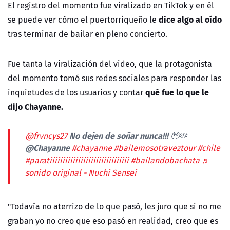
El registro del momento fue viralizado en TikTok y en él
dice algo al oído
se puede ver cómo el puertorriqueño le
tras terminar de bailar en pleno concierto.
Fue tanta la viralización del video, que la protagonista
del momento tomó sus redes sociales para responder las
qué fue lo que le
inquietudes de los usuarios y contar
dijo Chayanne.
No dejen de soñar nunca!!! 🥹🫶
@frvncys27
@Chayanne
#chayanne
#bailemosotraveztour
#chile
#paratiiiiiiiiiiiiiiiiiiiiiiiiiiiiiii
#bailandobachata
♬
sonido original - Nuchi Sensei
"Todavía no aterrizo de lo que pasó, les juro que si no me
graban yo no creo que eso pasó en realidad, creo que es