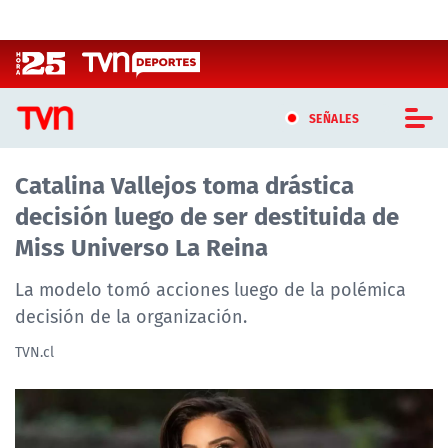
Click acá para ir directamente al contenido
SEÑALES
Catalina Vallejos toma drástica
CASTING MASTERCHEF CHILE
decisión luego de ser destituida de
CASTING TVN VERTICAL
Miss Universo La Reina
TVN VERTICAL
La modelo tomó acciones luego de la polémica
decisión de la organización.
TVN PLAY
TVN.cl
PROGRAMAS
TELESERIES