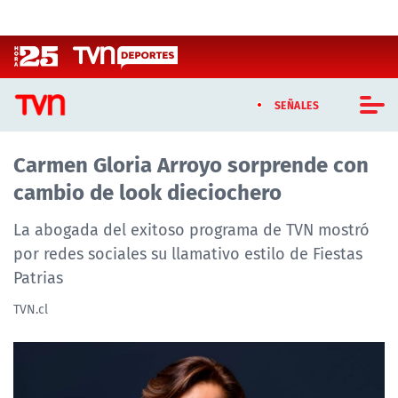
Click acá para ir directamente al contenido
SEÑALES
Carmen Gloria Arroyo sorprende con
CASTING MASTERCHEF CHILE
cambio de look dieciochero
CASTING TVN VERTICAL
La abogada del exitoso programa de TVN mostró
TVN VERTICAL
por redes sociales su llamativo estilo de Fiestas
Patrias
TVN PLAY
TVN.cl
PROGRAMAS
TELESERIES