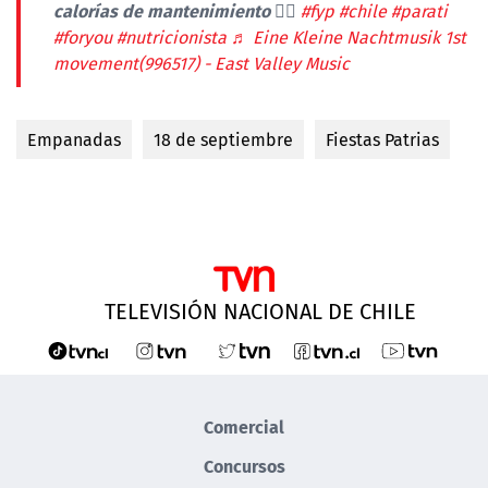
calorías de mantenimiento 🙂‍↕️
#fyp
#chile
#parati
#foryou
#nutricionista
♬ Eine Kleine Nachtmusik 1st
movement(996517) - East Valley Music
Empanadas
18 de septiembre
Fiestas Patrias
TELEVISIÓN NACIONAL DE CHILE
Comercial
Concursos