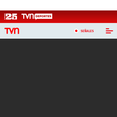
Click acá para ir directamente al contenido
SEÑALES
CASTING MASTERCHEF CHILE
CASTING TVN VERTICAL
TVN VERTICAL
TVN PLAY
PROGRAMAS
TELESERIES