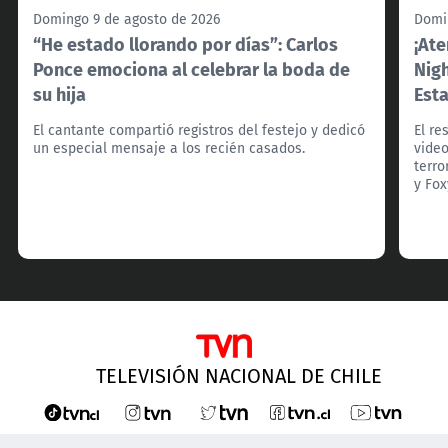
Domingo 9 de agosto de 2026
Domi
“He estado llorando por días”: Carlos
¡Ate
Ponce emociona al celebrar la boda de
Nigh
su hija
Est
El cantante compartió registros del festejo y dedicó
El re
un especial mensaje a los recién casados.
video
terro
y Fox
TELEVISIÓN NACIONAL DE CHILE