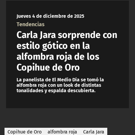
NTV
Jueves 4 de diciembre de 2025
ACTUALIDAD Y TENDENCIAS
Tendencias
Carla Jara sorprende con
CORPORATIVO Y TRANSPARENCIA
estilo gótico en la
alfombra roja de los
CANAL DE DENUNCIAS
Copihue de Oro
ÁREA DE PROYECTOS
La panelista de El Medio Día se tomó la
alfombra roja con un look de distintas
tonalidades y espalda descubierta.
Copihue de Oro
alfombra roja
Carla Jara