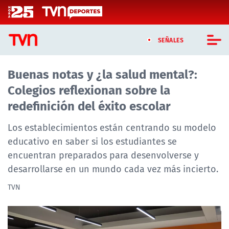
Click acá para ir directamente al contenido
SEÑALES
Buenas notas y ¿la salud mental?:
CASTING MASTERCHEF CHILE
Colegios reflexionan sobre la
CASTING TVN VERTICAL
redefinición del éxito escolar
TVN VERTICAL
Los establecimientos están centrando su modelo
educativo en saber si los estudiantes se
TVN PLAY
encuentran preparados para desenvolverse y
desarrollarse en un mundo cada vez más incierto.
PROGRAMAS
TVN
TELESERIES
NTV