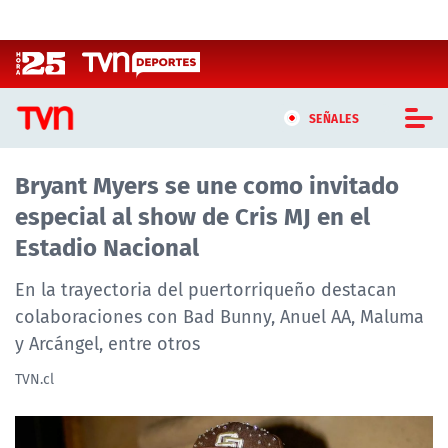
Click acá para ir directamente al contenido
SEÑALES
Bryant Myers se une como invitado
CASTING MASTERCHEF CHILE
especial al show de Cris MJ en el
CASTING TVN VERTICAL
Estadio Nacional
TVN VERTICAL
En la trayectoria del puertorriqueño destacan
colaboraciones con Bad Bunny, Anuel AA, Maluma
TVN PLAY
y Arcángel, entre otros
PROGRAMAS
TVN.cl
TELESERIES