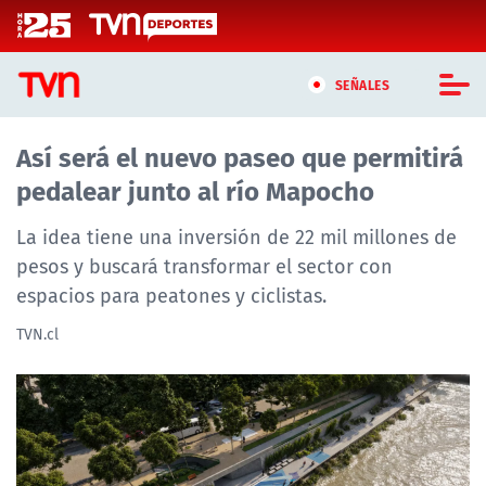
Click acá para ir directamente al contenido
SEÑALES
Así será el nuevo paseo que permitirá
CASTING MASTERCHEF CHILE
pedalear junto al río Mapocho
CASTING TVN VERTICAL
La idea tiene una inversión de 22 mil millones de
TVN VERTICAL
pesos y buscará transformar el sector con
espacios para peatones y ciclistas.
TVN PLAY
TVN.cl
PROGRAMAS
TELESERIES
NTV