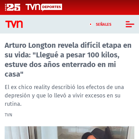
Click acá para ir directamente al contenido
SEÑALES
Arturo Longton revela difícil etapa en
CASTING MASTERCHEF CHILE
su vida: "Llegué a pesar 100 kilos,
CASTING TVN VERTICAL
estuve dos años enterrado en mi
casa"
TVN VERTICAL
El ex chico reality describió los efectos de una
TVN PLAY
depresión y que lo llevó a vivir excesos en su
rutina.
PROGRAMAS
TVN
TELESERIES
NTV