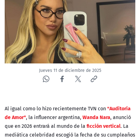
NTV
ACTUALIDAD Y TENDENCIAS
CORPORATIVO Y TRANSPARENCIA
CANAL DE DENUNCIAS
Jueves 11 de diciembre de 2025
ÁREA DE PROYECTOS
"Auditoría
Al igual como lo hizo recientemente TVN con
de Amor"
Wanda Nara
, la influencer argentina,
, anunció
ficción vertical
que en 2026 entrará al mundo de la
. La
mediática celebridad escogió la fecha de su cumpleaños