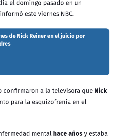
edia el domingo pasado en un
 informó este viernes NBC.
es de Nick Reiner en el juicio por
dres
Nick
o confirmaron a la televisora que
nto para la esquizofrenia en el
hace años
 enfermedad mental
y estaba