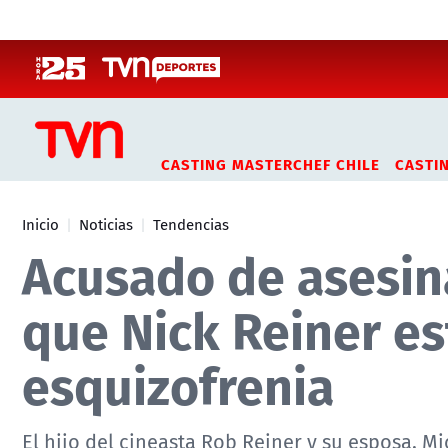
Click acá para ir directamente al contenido
CASTING MASTERCHEF CHILE
CASTI
Inicio
Noticias
Tendencias
Acusado de asesina
que Nick Reiner es
esquizofrenia
El hijo del cineasta Rob Reiner y su esposa, 