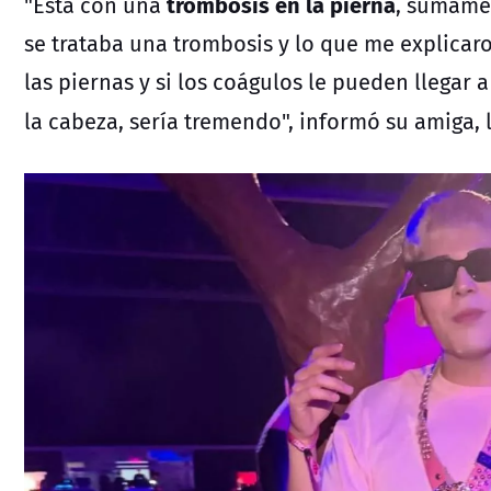
trombosis en la pierna
"Está con una
, sumame
se trataba una trombosis y lo que me explica
las piernas y si los coágulos le pueden llegar a
la cabeza, sería tremendo", informó su amiga, 