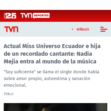
Click acá para ir directamente al contenido
SEÑALES
Actual Miss Universo Ecuador e hija
CASTING MASTERCHEF CHILE
de un recordado cantante: Nadia
CASTING TVN VERTICAL
Mejía entra al mundo de la música
TVN VERTICAL
"Soy suficiente" se llama el single donde habla
sobre amor propio, autoestima y sanación
TVN PLAY
emocional.
PROGRAMAS
TVN.cl
TELESERIES