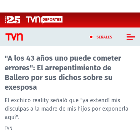
Click acá para ir directamente al contenido
SEÑALES
"A los 43 años uno puede cometer
CASTING MASTERCHEF CHILE
errores": El arrepentimiento de
CASTING TVN VERTICAL
Ballero por sus dichos sobre su
exesposa
TVN VERTICAL
El exchico reality señaló que "ya extendí mis
TVN PLAY
disculpas a la madre de mis hijos por exponerla
aquí".
PROGRAMAS
TVN
TELESERIES