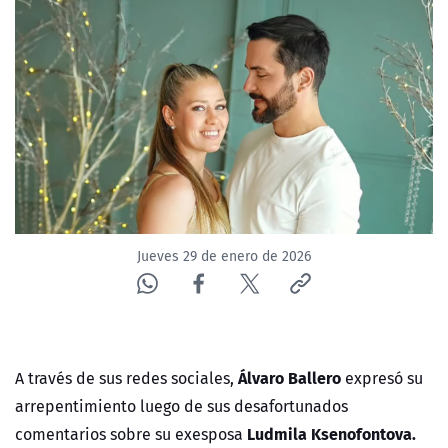
NTV
ACTUALIDAD Y TENDENCIAS
CORPORATIVO Y TRANSPARENCIA
CANAL DE DENUNCIAS
ÁREA DE PROYECTOS
Jueves 29 de enero de 2026
Álvaro Ballero
A través de sus redes sociales,
expresó su
arrepentimiento luego de sus desafortunados
Ludmila Ksenofontova.
comentarios sobre su exesposa