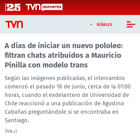
Click acá para ir directamente al contenido
SEÑALES
A días de iniciar un nuevo pololeo:
CASTING MASTERCHEF CHILE
filtran chats atribuidos a Mauricio
CASTING TVN VERTICAL
Pinilla con modelo trans
TVN VERTICAL
Según las imágenes publicadas, el intercambio
comenzó el pasado 18 de junio, cerca de la 01:00
TVN PLAY
horas, cuando el exdelantero de Universidad de
Chile reaccionó a una publicación de Agustina
PROGRAMAS
Cabañas preguntándole si se encontraba en
TELESERIES
Santiago.
TVN.cl
NTV