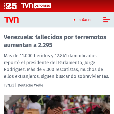
Click acá para ir directamente al contenido
SEÑALES
Venezuela: fallecidos por terremotos
CASTING MASTERCHEF CHILE
aumentan a 2.295
CASTING TVN VERTICAL
Más de 11.000 heridos y 12.841 damnificados
TVN VERTICAL
reportó el presidente del Parlamento, Jorge
Rodríguez. Más de 4.000 rescatistas, muchos de
TVN PLAY
ellos extranjeros, siguen buscando sobrevivientes.
PROGRAMAS
TVN.cl
Deutsche Welle
TELESERIES
NTV