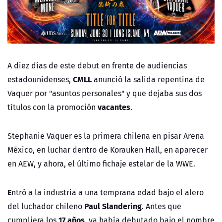
A diez días de este debut en frente de audiencias
CMLL
estadounidenses,
anunció la salida repentina de
Vaquer por "asuntos personales" y que dejaba sus dos
vacantes
títulos con la promoción
.
Stephanie Vaquer es la primera chilena en pisar Arena
México, en luchar dentro de Korauken Hall, en aparecer
en AEW, y ahora, el último fichaje estelar de la WWE.
E
ntró a la industria a una temprana edad bajo el alero
Paul Slandering
del luchador chileno
. Antes que
17 años
cumpliera los
, ya había debutado bajo el nombre