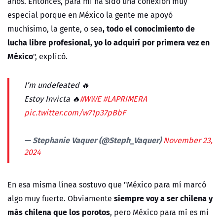
años. Entonces, para mí ha sido una conexión muy
especial porque en México la gente me apoyó
, todo el conocimiento de
muchísimo, la gente, o sea
lucha libre profesional, yo lo adquirí por primera vez en
México
", explicó.
I’m undefeated 🔥
Estoy Invicta 🔥
#WWE
#LAPRIMERA
pic.twitter.com/w71p37pBbF
— Stephanie Vaquer (@Steph_Vaquer)
November 23,
2024
En esa misma línea sostuvo que "México para mí marcó
siempre voy a ser chilena y
algo muy fuerte. Obviamente
más chilena que los porotos
, pero México para mí es mi