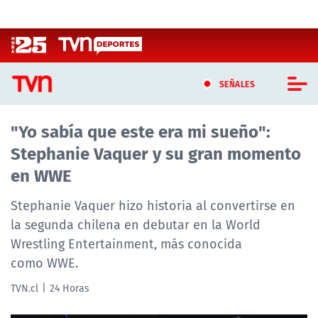
Click acá para ir directamente al contenido
SEÑALES
"Yo sabía que este era mi sueño":
CASTING MASTERCHEF CHILE
Stephanie Vaquer y su gran momento
CASTING TVN VERTICAL
en WWE
TVN VERTICAL
Stephanie Vaquer hizo historia al convertirse en
la segunda chilena en debutar en la World
TVN PLAY
Wrestling Entertainment, más conocida
como WWE.
PROGRAMAS
TVN.cl
24 Horas
TELESERIES