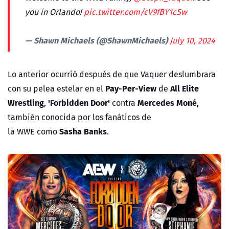
you in Orlando!
pic.twitter.com/cV9fBY1cSw
— Shawn Michaels (@ShawnMichaels)
July 10, 2024
Lo anterior ocurrió después de que Vaquer deslumbrara
Pay-Per-View
All Elite
con su pelea estelar en el
de
Wrestling
'Forbidden Door'
Mercedes Moné
,
contra
,
también conocida por los fanáticos de
Sasha Banks
la
WWE
como
.