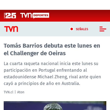
Click acá para ir directamente al contenido
SEÑALES
Tomás Barrios debuta este lunes en
CASTING MASTERCHEF CHILE
el Challenger de Oeiras
CASTING TVN VERTICAL
La cuarta raqueta nacional inicia este lunes su
TVN VERTICAL
participación en Portugal enfrentando al
estadounidense Michael Zheng, rival ante quien
TVN PLAY
cayó a principios de año en Australia.
PROGRAMAS
TVN.cl
Aton
TELESERIES