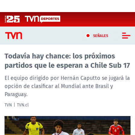
Click acá para ir directamente al contenido
SEÑALES
Todavía hay chance: los próximos
CASTING MASTERCHEF CHILE
partidos que le esperan a Chile Sub 17
CASTING TVN VERTICAL
El equipo dirigido por Hernán Caputto se jugará la
TVN VERTICAL
opción de clasificar al Mundial ante Brasil y
Paraguay.
TVN PLAY
TVN
TVN.cl
PROGRAMAS
TELESERIES