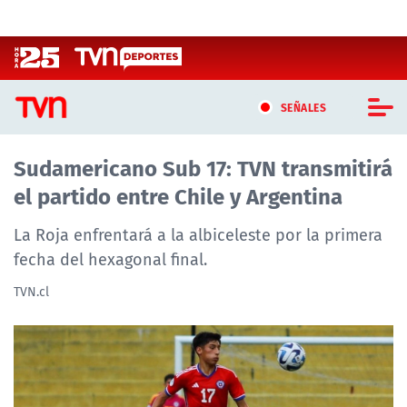
Click acá para ir directamente al contenido
SEÑALES
Sudamericano Sub 17: TVN transmitirá
CASTING MASTERCHEF CHILE
el partido entre Chile y Argentina
CASTING TVN VERTICAL
La Roja enfrentará a la albiceleste por la primera
TVN VERTICAL
fecha del hexagonal final.
TVN.cl
TVN PLAY
PROGRAMAS
TELESERIES